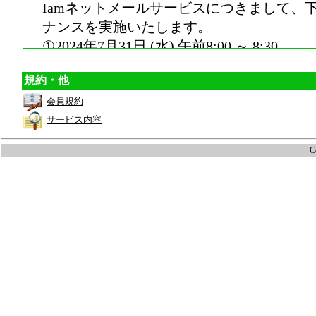
Iamネットメールサービスにつきまして、
ナンスを実施いたします。
①2024年7月31日 (水) 午前8:00 ～ 8:30
②2024年8月 4日 (日) 午後8:00 ～ 5日（月）
規約・他
→
詳細はこちら
会員規約
・「Iam ネット」運営会社変更のお知らせ <2024.
サービス内容
→
詳細はこちら
C
・Iamネット年末年始休業のお知らせ <2023.12.
Information about holidays of year ends and ne
［Iamネットサポートセンター］
年末年始休業 なし
受付内容： PC設定、接続に関するト
受付時間： 09:00～17:00
お問合せ： 050-3000-8018
［Iamネット事務局］