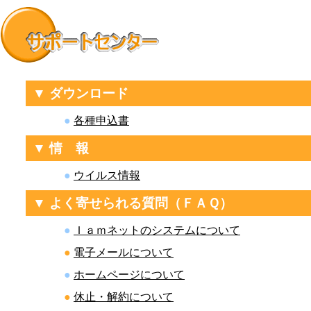
▼ ダウンロード
●
各種申込書
▼ 情 報
●
ウイルス情報
▼ よく寄せられる質問（ＦＡＱ）
●
Ｉａｍネットのシステムについて
●
電子メールについて
●
ホームページについて
●
休止・解約について