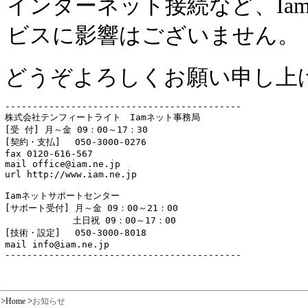
インターネット接続など、Ia
ビスに影響はございません。
どうぞよろしくお願い申し上
-------------------------------------------

株式会社テンフィートライト　Iamネット事務局

[受 付] 月～金 09：00～17：30

[契約・支払]　 050-3000-0276

fax 0120-616-567

mail office@iam.ne.jp

url http://www.iam.ne.jp

Iamネットサポートセンター

[サポート受付] 月～金 09：00～21：00

　　　　　　　 土日祝 09：00～17：00

[技術・設定]　 050-3000-8018

mail info@iam.ne.jp

-------------------------------------------

>
>
Home
お知らせ