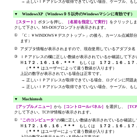
→
正しいＩＰアドレスが取得できていない場合、ケーブル、も
▼ WindowsXP（Windows９５以外のWindowsマシンに有効です）
［スタート］
ボタンを押し、
［名前を指定して実行］
をクリックし
クして下さい。MS-DOSプロンプトが表示されます。
①
「C：￥WINDOWS￥デスクトップ＞」の後ろ、カーソル点滅部
ます）
②
アダプタ情報が表示されますので、現在使用しているアダプタ名
③
ＩＰアドレスの欄に正しい数値が表示されているか確認して下さ
※
１７２．１６．１６．＊＊＊
もしくは
１７２．１６．１７
（
＊＊＊
はユーザーによって違う数値が入ります）
上記の数字が表示されている場合は正常です。
→
正しいＩＰアドレスが取得できている場合、ログインに問題
→
正しいＩＰアドレスが取得できていない場合、ケーブル、も
▼ Machintosh
［アップルメニュー］
から
［コントロールパネル］
を選択し、
［TCP
クして下さい。TCP/IP情報が表示されます。
①
"このコンピュータ"
の欄に正しい数値が表示されているか確認し
※
１７２．１６．１６．＊＊＊
もしくは
１７２．１６．１７
（
＊＊＊
はユーザーによって違う数値が入ります）
上記の数字が表示されている場合は正常です。