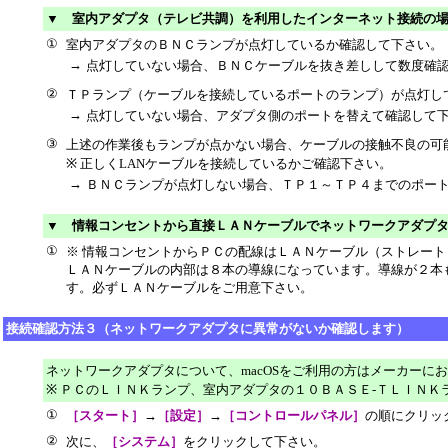
▼ 室内アダプタ（テレビ共調）を利用したインターネット接続の
①
室内アダプタのＢＮＣランプが点灯しているか確認して下さい。
→
点灯していない場合、ＢＮＣケーブルを抜き差しして数度確
②
ＴＰランプ（ケーブルを接続しているポートのランプ）が点灯し
→
点灯していない場合、アダプタ側のポートを替えて確認して
③
上述の作業後もランプが点かない場合、ケーブルの接触不良の可
※ 正しくLANケーブルを接続しているかご確認下さい。
→
ＢＮＣランプが点灯しない場合、ＴＰ１～ＴＰ４までのポー
▼ 情報コンセントから直接ＬＡＮケーブルでネットワークアダプ
①
※ 情報コンセントからＰＣの配線はＬＡＮケーブル（ストレー
ＬＡＮケーブルの内部は８本の導線になっています。導線が２本
す。必ずＬＡＮケーブルをご用意下さい。
接続確認方法３（ネットワークアダプタに異常がないか確認します）
ネットワークアダプタについて、macOSをご利用の方はメーカーにお
※ ＰＣのＬＩＮＫランプ、室内アダプタの１０ＢＡＳＥ-ＴＬＩＮＫラ
①
［スタート］
→
［設定］
→
［コントロールパネル］
の順にクリッ
②
次に、
［システム］
をクリックして下さい。