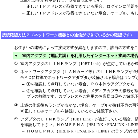
→
正しいＩＰアドレスが取得できている場合、ログインに問題
→
正しいＩＰアドレスが取得できていない場合、ケーブル、も
接続確認方法２（ネットワーク機器との通信ができているかの確認です）
お住まいの建物によって接続方式が異なりますので、該当の方式を
▼ 室内アダプタ（電話共調）を利用したインターネット接続の場
①
室内アダプタのＬＩＮＫランプ（10BT Link）が点灯している
②
ネットワークアダプタ（ＬＡＮカード等）のＬＩＮＫランプが点
※ＰＣに標準でネットワークアダプタが装備される場合はランプ
→
①を確認して点灯していない場合、ＰＣ本体やアダプタから
→
②を確認して点灯していない場合、メディアカプラの接続が
プラの故障です。カプラレスをご利用のお客様は③をご確認
③
上述の作業後もランプが点かない場合、ケーブルが接触不良の可
※ 正しくLANケーブルを接続しているかご確認下さい。
④
アダプタのＬＩＮＫランプ（10BT Link）が点灯している場
を確認して下さい。ＨＯＭＥＰＮＡ（HRLINK・PNALINK・L
→
ＨＯＭＥＰＮＡ（HRLINK・PNALINK・LINE）のラン