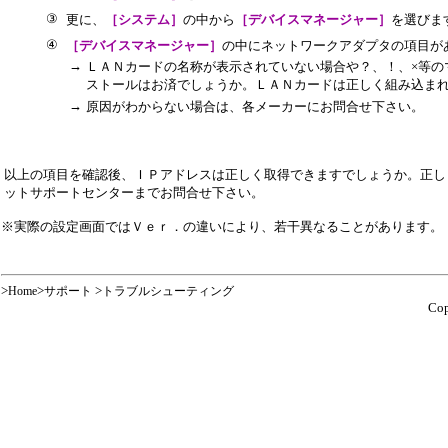
③
更に、
［システム］
の中から
［デバイスマネージャー］
を選びま
④
［デバイスマネージャー］
の中にネットワークアダプタの項目が
→
ＬＡＮカードの名称が表示されていない場合や？、！、×等の
ストールはお済でしょうか。ＬＡＮカードは正しく組み込ま
→
原因がわからない場合は、各メーカーにお問合せ下さい。
以上の項目を確認後、ＩＰアドレスは正しく取得できますでしょうか。正し
ットサポートセンターまでお問合せ下さい。
※実際の設定画面ではＶｅｒ．の違いにより、若干異なることがあります。
>
>
>
Home
サポート
トラブルシューティング
Cop